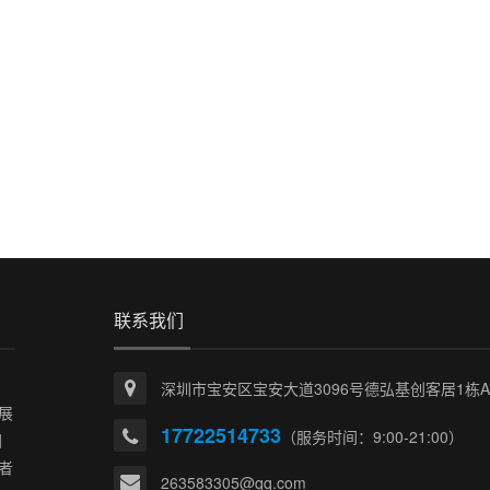
联系我们
深圳市宝安区宝安大道3096号德弘基创客居1栋A座
展
17722514733
（服务时间：9:00-21:00）
国
者
263583305@qq.com