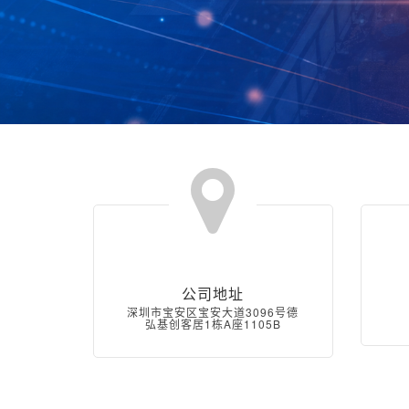
公司地址
深圳市宝安区宝安大道3096号德
弘基创客居1栋A座1105B